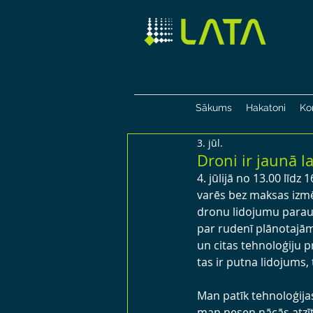
Sākums
Hakatoni
Ko
3. jūl.
Droni ir jaunā l
4. jūlijā no 13.00 līdz
varēs bez maksas izmē
dronu lidojumu paraug
par rudenī plānotajā
un citas tehnoloģiju 
tas ir putna lidojums, t
Man patīk tehnoloģija
man nesen nācās atzīt 