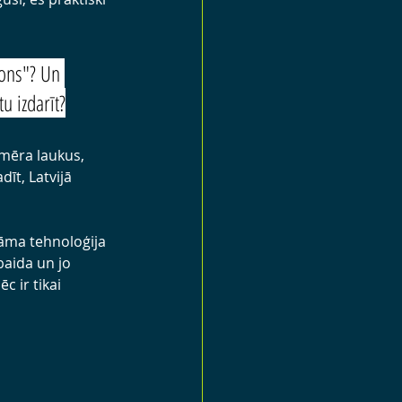
rons"? Un 
u izdarīt?
 mēra laukus, 
īt, Latvijā 
nāma tehnoloģija 
aida un jo 
 ir tikai 