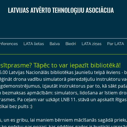
LATVIJAS ATVĒRTO TEHNOLOĢIJU ASOCIĀCIJA
nferences
LATA lietas
Balva
Biedri
LATA ziņas
Par LATA
asītprasme? Tāpēc to var iepazīt bibliotēkā!
 16.00 Latvijas Nacionālās bibliotēkas Jauniešu telpā ikviens - b
ģināt drona vadību simulatorā pieredzējušu instruktoru vad
demonstrējumus, izjautāt instruktorus par to, kā sākt paša
m bezmaksas apmācībām: simulators, lidošana ar īstiem dro
prasmes. Pa ceļam var uzkāpt LNB 11. stāvā un apskatīt Rīga
ikai bez pults :)
s, un es gribu, lai maniem bērniem mācīšanās sagādā prieku.
ko neērtu: par nozari, kas pēdējos gados ir burtiski uzsprāgu