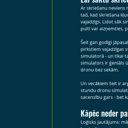
Ar skriešanu neviens n
tad, kad skriešana kļu
vajadzīgs. Lidot sāk si
pulti var aizņemties, 
Šeit gan godīgi jāpasak
pirkstiem vajadzīgas 
simulatorā - un tikai 
simulators ir ģeniāls 
dronu bez sekām.
Un vecākiem šeit ir ar
stundu dronu simulator
sacensību gars - bet k
Kāpēc neder par
Loģisks jautājums: māj