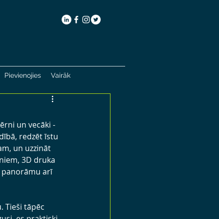
Pievienojies
Vairāk
ērni un vecāki - 
ībā, redzēt īstu 
m, un uzzināt 
niem, 3D druka 
s panorāmu arī 
 Tieši tāpēc 
si, es praktiski 