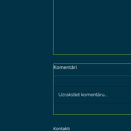
Komentāri
Uzrakstiet komentāru...
Skaties tiešraidē konferenci
(21.04.2026) DIGITĀLĀ
BURBUĻOŠANA. PROCESI.
Kontakti