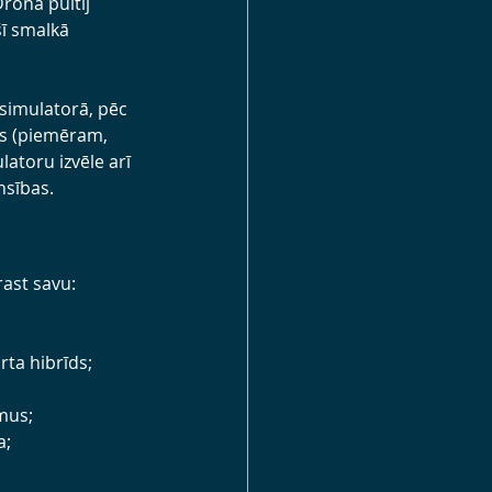
rona pultij 
šī smalkā 
 simulatorā, pēc 
ts (piemēram, 
toru izvēle arī 
nsības.
trast savu:
rta hibrīds;
mus;
a;