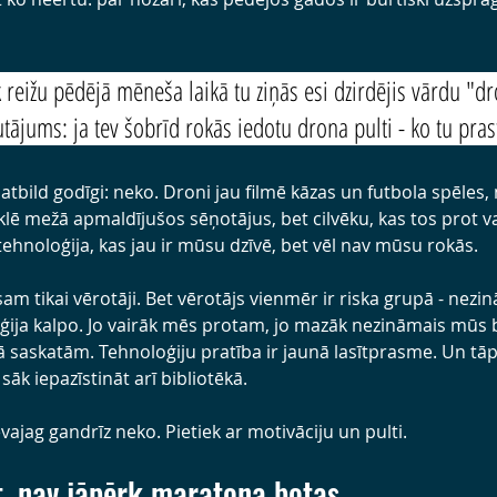
k reižu pēdējā mēneša laikā tu ziņās esi dzirdējis vārdu "d
ājums: ja tev šobrīd rokās iedotu drona pulti - ko tu prast
tbild godīgi: neko. Droni jau filmē kāzas un futbola spēles,
 mežā apmaldījušos sēņotājus, bet cilvēku, kas tos prot vad
 tehnoloģija, kas jau ir mūsu dzīvē, bet vēl nav mūsu rokās.
am tikai vērotāji. Bet vērotājs vienmēr ir riska grupā - nezi
ģija kalpo. Jo vairāk mēs protam, jo mazāk nezināmais mūs b
ā saskatām. Tehnoloģiju pratība ir jaunā lasītprasme. Un tāpēc
ā sāk iepazīstināt arī bibliotēkā.
evajag gandrīz neko. Pietiek ar motivāciju un pulti.
t, nav jāpērk maratona botas