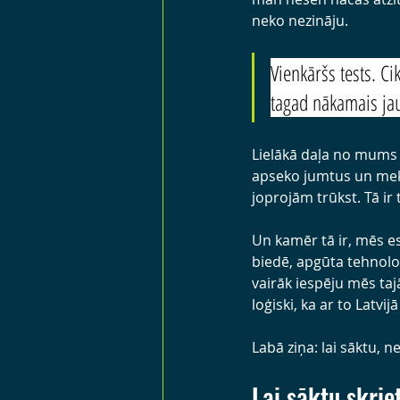
neko nezināju.
Vienkāršs tests. Ci
tagad nākamais jaut
Lielākā daļa no mums a
apseko jumtus un meklē
joprojām trūkst. Tā ir
Un kamēr tā ir, mēs es
biedē, apgūta tehnolo
vairāk iespēju mēs taj
loģiski, ka ar to Latvij
Labā ziņa: lai sāktu, n
Lai sāktu skrie