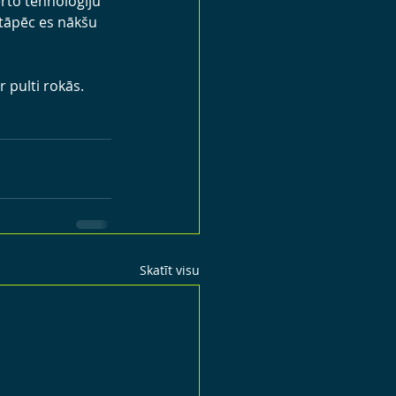
rto tehnoloģiju 
 tāpēc es nākšu 
r pulti rokās.
Skatīt visu