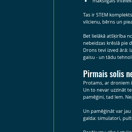
mākslīgais intele
Tas ir STEM komplekts v
vilcienu, bērns un pie
Bet lielākā atšķirība 
nebeidzas krēslā pie 
Drons tevi izved ārā: l
gaisu - un tādu tehnol
Pirmais solis 
Protams, ar droniem i
Un to nevar uzzināt te
pamēģini, tad lem. Ne
Un pamēģināt var jau šo
galda: simulatori, pulti