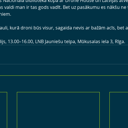
s Nacionālā bibliotēka kopā ar Drone House un Latvijas atvē
ras valdi man ir tas gods vadīt. Bet uz pasākumu es nākšu ne
rniem.
asauli, kurā droni būs visur, sagaida nevis ar bažām acīs, bet a
lijs, 13.00–16.00, LNB Jauniešu telpa, Mūkusalas iela 3, Rīga.