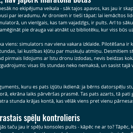
esāk no ekipējuma veikala - sāk tajos apavos, kas jau ir skap
vusi par ieradumu. Ar droniem ir tieši tāpat: lai iemācītos li
mulatorā, un vienīgais, kas tam vajadzīgs, ir pults. Arī to sāk
pamēģināt pie drauga vai atnākt uz bibliotēku, kur viss būs uz
a viens: simulators nav viena vakara izklaide. Pilotēšana ir k
stundas, lai kustības kļūtu par muskuļu atmiņu. Desmitiem s
tad pirmais lidojums ar īstu dronu izdodas, nevis beidzas kokā
izgudrojums: visas šīs stundas neko nemaksā, un sasist tajā 
guments, kuru es pats izjūtu ikdienā: ja bērns datorspēļu stu
ā, ekrāna laiks pārvēršas prasmē. Tas pats azarts, tā pati gr
atra stunda krājas kontā, kas vēlāk viens pret vienu pārnesa
astais spēļu kontrolieris
ās taču jau ir spēļu konsoles pults - kāpēc ne ar to? Tāpēc, 