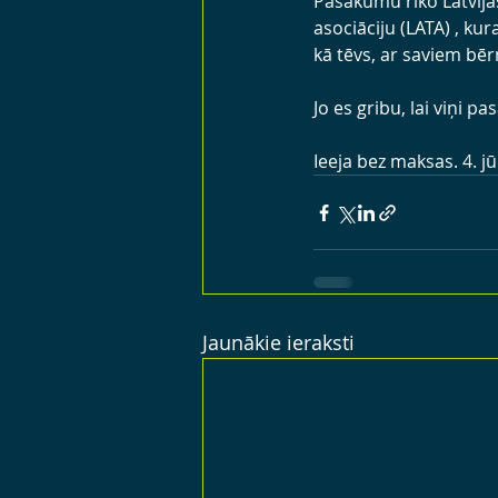
Pasākumu rīko Latvija
asociāciju (LATA) , ku
kā tēvs, ar saviem bē
Jo es gribu, lai viņi p
Ieeja bez maksas. 4. jū
Jaunākie ieraksti