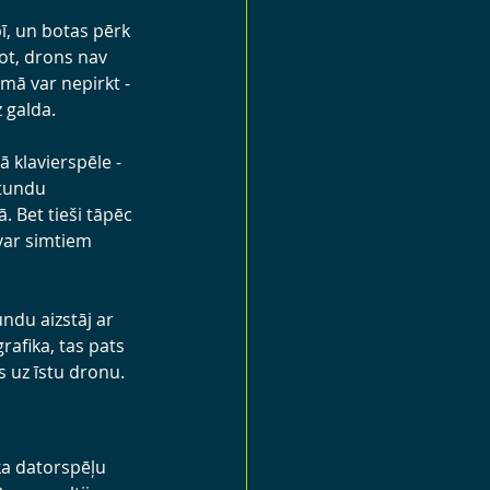
ī, un botas pērk 
dot, drons nav 
umā var nepirkt - 
 galda.
ā klavierspēle - 
tundu 
. Bet tieši tāpēc 
var simtiem 
ndu aizstāj ar 
afika, tas pats 
s uz īstu dronu.
ka datorspēļu 