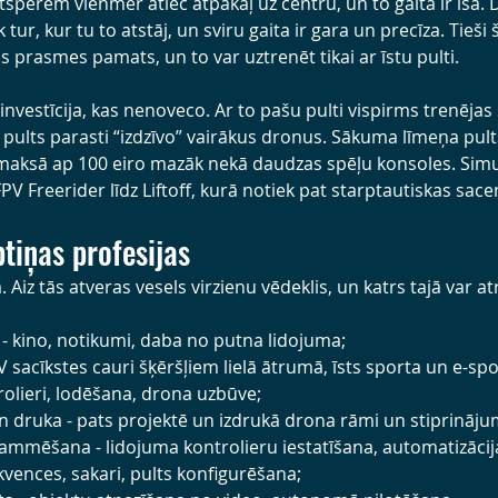
tsperēm vienmēr atlec atpakaļ uz centru, un to gaita ir īsa. D
 tur, kur tu to atstāj, un sviru gaita ir gara un precīza. Tieši 
s prasmes pamats, un to var uztrenēt tikai ar īstu pulti.
r investīcija, kas nenoveco. Ar to pašu pulti vispirms trenējas
 pults parasti “izdzīvo” vairākus dronus. Sākuma līmeņa pul
aksā ap 100 eiro mazāk nekā daudzas spēļu konsoles. Simula
PV Freerider līdz Liftoff, kurā notiek pat starptautiskas sace
ptiņas profesijas
a. Aiz tās atveras vesels virzienu vēdeklis, un katrs tajā var a
 - kino, notikumi, daba no putna lidojuma;
 sacīkstes cauri šķēršļiem lielā ātrumā, īsts sporta un e-spo
rolieri, lodēšana, drona uzbūve;
druka - pats projektē un izdrukā drona rāmi un stiprināju
ammēšana - lidojuma kontrolieru iestatīšana, automatizācij
kvences, sakari, pults konfigurēšana;