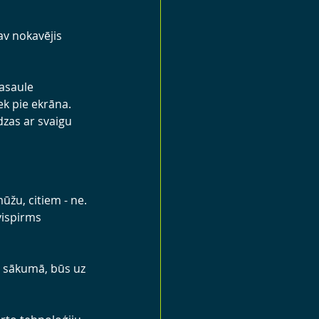
av nokavējis 
asaule 
k pie ekrāna. 
dzas ar svaigu 
žu, citiem - ne. 
vispirms 
ta sākumā, būs uz 