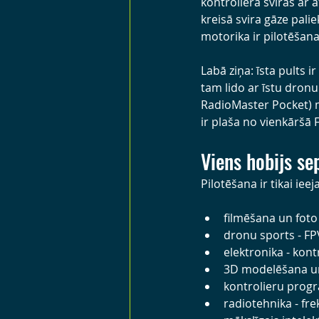
kontroliera sviras ar a
kreisā svira gāze paliek
motorika ir pilotēšana
Labā ziņa: īsta pults i
tam lido ar īstu dronu
RadioMaster Pocket) m
ir plaša no vienkāršā F
Viens hobijs se
Pilotēšana ir tikai ieej
filmēšana un foto
dronu sports - FPV
elektronika - kont
3D modelēšana un 
kontrolieru progr
radiotehnika - fre