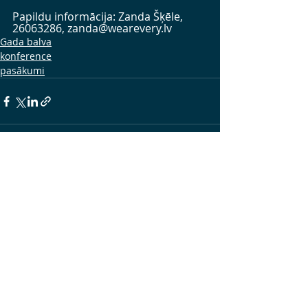
Papildu informācija: Zanda Šķēle, 
26063286, zanda@wearevery.lv
Gada balva
konference
pasākumi
Jaunākie ieraksti
Skatīt visu