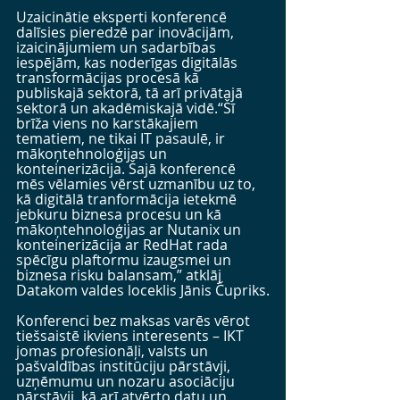
Uzaicinātie eksperti konferencē 
dalīsies pieredzē par inovācijām, 
izaicinājumiem un sadarbības 
iespējām, kas noderīgas digitālās 
transformācijas procesā kā 
publiskajā sektorā, tā arī privātajā 
sektorā un akadēmiskajā vidē.“Šī 
brīža viens no karstākajiem 
tematiem, ne tikai IT pasaulē, ir 
mākoņtehnoloģijas un 
konteinerizācija. Šajā konferencē 
mēs vēlamies vērst uzmanību uz to, 
kā digitālā tranformācija ietekmē 
jebkuru biznesa procesu un kā 
mākoņtehnoloģijas ar Nutanix un 
konteinerizācija ar RedHat rada 
spēcīgu plaftormu izaugsmei un 
biznesa risku balansam,” atklāj 
Datakom valdes loceklis Jānis Čupriks.
Konferenci bez maksas varēs vērot 
tiešsaistē ikviens interesents – IKT 
jomas profesionāļi, valsts un 
pašvaldības institūciju pārstāvji, 
uzņēmumu un nozaru asociāciju 
pārstāvji, kā arī atvērto datu un 