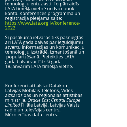
tehnoloģiju entuziasti. To pārraidīs 
LATA tīmekļa vietnē un Facebook 
kontā. Konferences programma un 
reģistrācija pieejama saitē: 
https://www.lata.org.lv/konference-
2022
Šī pasākuma ietvaros tiks pasniegtas 
arī LATA gada balvas par ieguldījumu 
atvērtu informācijas un komunikāciju 
tehnoloģiju izstrādē, izmantošanā un 
 popularizēšanā. Pieteikties LATA 
gada balvai var līdz šī gada 
18.janvārim LATA tīmekļa vietnē.
Konferenci atbalsta: Datakom, 
Latvijas Mobilais Telefons, Vides 
aizsardzības un reģionālās attīstības 
ministrija, 
Oracle East Central Europe 
Limited
 Filiāle Latvijā, Latvijas Valsts 
radio un televīzijas centrs, 
Mērniecības datu centrs.