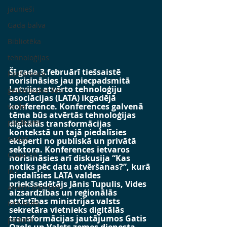
jaunieši
Gada balva
Bibliotēka
tehnoloģijas
Šī gada 3.februārī tiešsaistē 
konference
norisināsies jau piecpadsmitā 
Latvijas atvērto tehnoloģiju 
ģeotelpiskie dati
asociācijas (LATA) ikgadējā 
konference. Konferences galvenā 
valde
tēma būs atvērtās tehnoloģijas 
pasākumi
digitālās transformācijas 
kontekstā un tajā piedalīsies 
skolas
eksperti no publiskā un privātā 
sektora. Konferences ietvaros 
Covid-19
norisināsies arī diskusija “Kas 
notiks pēc datu atvēršanas?”, kurā 
IKT
piedalīsies LATA valdes 
priekšsēdētājs Jānis Tupulis, Vides 
atvērti standarti
aizsardzības un reģionālās 
attīstības ministrijas valsts 
ieteikumi
sekretāra vietnieks digitālās 
transformācijas jautājumos Gatis 
padomi