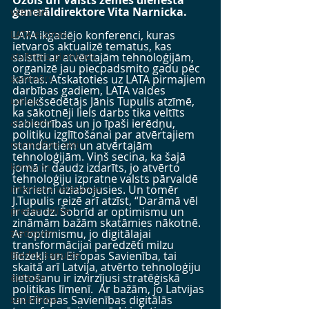
Ozols un Valsts zemes dienesta 
ģenerāldirektore Vita Narnicka.
vebināri
LATA e-ziņas
LATA ikgadējo konferenci, kuras 
ietvaros aktualizē tematus, kas 
atvērtais pirmkods
saistīti ar atvērtajām tehnoloģijām, 
organizē jau piecpadsmito gadu pēc 
seminārs
kārtas. Atskatoties uz LATA pirmajiem 
darbības gadiem, LATA valdes 
Latvija
priekšsēdētājs Jānis Tupulis atzīmē, 
ka sākotnēji liels darbs tika veltīts 
atzinums
sabiedrības un jo īpaši ierēdņu, 
politiķu izglītošanai par atvērtajiem 
normatīvie akti
standartiem un atvērtajām 
tehnoloģijām. Viņš secina, ka šajā 
konkurss
jomā ir daudz izdarīts, jo atvērto 
tehnoloģiju izpratne valsts pārvaldē 
interneta vēlēšanas
ir krietni uzlabojusies. Un tomēr 
J.Tupulis reizē arī atzīst, “Darāmā vēl 
preses relīze
ir daudz. Šobrīd ar optimismu un 
zināmām bažām skatāmies nākotnē. 
ziedojumi
Ar optimismu, jo digitālajai 
transformācijai paredzēti milzu 
Biedru sapulce
līdzekļi un Eiropas Savienība, tai 
skaitā arī Latvija, atvērto tehnoloģiju 
aptauja
lietošanu ir izvirzījusi stratēģiskā 
politikas līmenī.  Ar bažām, jo Latvijas 
sadarbība
un Eiropas Savienības digitālās 