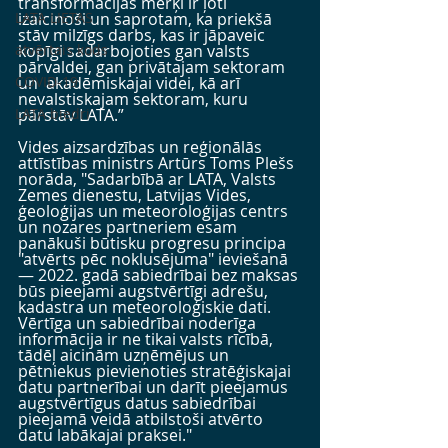
transformācijas mērķi ir ļoti 
LATA LIETAS
izaicinoši un saprotam, ka priekšā 
stāv milzīgs darbs, kas ir jāpaveic 
atvērtais kods
kopīgi sadarbojoties gan valsts 
pārvaldei, gan privātajam sektoram 
COVID-19
un  akadēmiskajai videi, kā arī 
nevalstiskajam sektoram, kuru 
LATA biedri
pārstāv LATA.”
Vides aizsardzības un reģionālās 
attīstības ministrs Artūrs Toms Plešs 
norāda, "Sadarbībā ar LATA, Valsts 
Zemes dienestu, Latvijas Vides, 
ģeoloģijas un meteoroloģijas centrs 
un nozares partneriem esam 
panākuši būtisku progresu principa 
"atvērts pēc noklusējuma" ieviešanā 
— 2022. gadā sabiedrībai bez maksas 
būs pieejami augstvērtīgi adrešu, 
kadastra un meteoroloģiskie dati. 
Vērtīga un sabiedrībai noderīga 
informācija ir ne tikai valsts rīcībā, 
tādēļ aicinām uzņēmējus un 
pētniekus pievienoties stratēģiskajai 
datu partnerībai un darīt pieejamus 
augstvērtīgus datus sabiedrībai 
pieejamā veidā atbilstoši atvērto 
datu labākajai praksei."