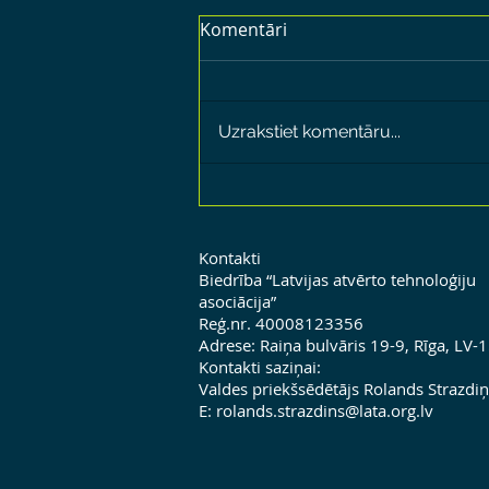
Komentāri
Uzrakstiet komentāru...
Droni ir jaunā lasītprasme?
Tāpēc to var iepazīt
bibliotēkā!
Kontakti
Biedrība “Latvijas atvērto tehnoloģiju
asociācija”
Reģ.nr. 40008123356
Adrese: Raiņa bulvāris 19-9, Rīga, LV-
Kontakti saziņai:
Valdes priekšsēdētājs Rolands Strazdiņ
E:
rolands.strazdins@lata.org.lv