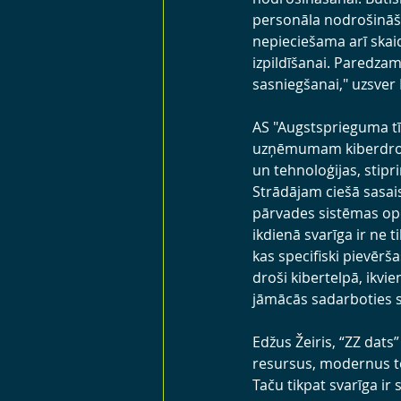
personāla nodrošināša
nepieciešama arī skai
izpildīšanai. Paredzam
sasniegšanai," uzsver 
AS "Augstsprieguma tīk
uzņēmumam kiberdrošīb
un tehnoloģijas, stipr
Strādājam ciešā sasaist
pārvades sistēmas ope
ikdienā svarīga ir ne t
kas specifiski pievērš
droši kibertelpā, ikvi
jāmācās sadarboties s
Edžus Žeiris, “ZZ dats
resursus, modernus te
Taču tikpat svarīga ir