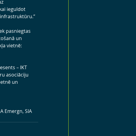
uz 
ai ieguldot 
infrastruktūru.”
iek pasniegtas 
ošanā un 
ļa vietnē: 
esents – IKT 
ru asociāciju 
ietnē un 
SIA Emergn, SIA 