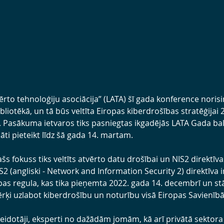
ērto tehnoloģiju asociācija” (LATA) šī gada konference norisin
bliotēkā, un tā būs veltīta Eiropas kiberdrošības stratēģijai 
. Pasākuma ietvaros tiks pasniegtas ikgadējās LATA Gada bal
nāti pieteikt līdz šā gada 14. martam.
šs fokuss tiks veltīts atvērto datu drošībai un NIS2 direktīva
(angliski - Network and Information Security 2) direktīva i
bas regula, kas tika pieņemta 2022. gada 14. decembrī un stā
ērķi uzlabot kiberdrošību un noturību visā Eiropas Savienībā
eidotāji, eksperti no dažādām jomām, kā arī privātā sektora 