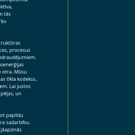
tīva, 
m tās 
rķu 
truktūras 
ces, procesus 
 apdraudējumiem. 
roenerģijas 
 otra. Mūsu 
as tīkla kodekss, 
em. Lai justos 
spējas, un 
ot papildu 
ra sadarbību. 
 jāapzinās 