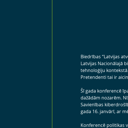
Biedrības “Latvijas atv
Latvijas Nacionālajā bi
tehnoloģiju kontekstā
Pretendenti tai ir aici
Šī gada konferencē īpa
dažādām nozarēm. NIS2 
Savienības kiberdrošī
gada 16. janvārī, ar m
Konferencē politikas v