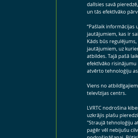
dalīsies savā pieredzē
un tās efektīvāko pārv
“Pašlaik informācijas 
jautājumiem, kas ir sa
Kāds būs regulējums, u
jautājumiem, uz kurie
atbildes. Tajā pašā lai
efektīvāko risinājumu m
atvērto tehnoloģiju as
Viens no atbildīgajiem
televīzijas centrs.
LVRTC nodrošina kibe
uzkrājis plašu pieredzi
"Straujā tehnoloģiju a
paģēr vēl nebijušu cil
nodrošināšanai. Būtisk