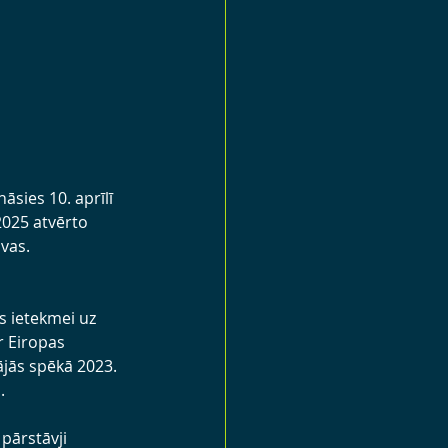
āsies 10. aprīlī 
2025 atvērto 
vas. 
s ietekmei uz 
r Eiropas 
jās spēkā 2023. 
.
pārstāvji 