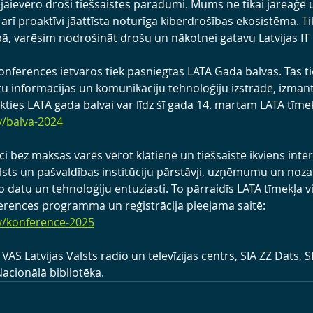
 jāievēro droši tiešsaistes paradumi. Mums ne tikai jāreaģē 
ī proaktīvi jāattīsta noturīga kiberdrošības ekosistēma. Tik
ībā, varēsim nodrošināt drošu un nākotnei gatavu Latvijas IT 
konferences ietvaros tiek pasniegtas LATA Gada balvas. Tās t
tu informācijas un komunikāciju tehnoloģiju izstrādē, izmant
eikties LATA gada balvai var līdz šī gada 14. martam LATA tīmek
v/balva-2024
ci bez maksas varēs vērot klātienē un tiešsaistē ikviens inter
lsts un pašvaldības institūciju pārstāvji, uzņēmumu un noza
to datu un tehnoloģiju entuziasti. To pārraidīs LATA tīmekļa v
rences programma un reģistrācija pieejama saitē: 
lv/konference-2025
VAS Latvijas Valsts radio un televīzijas centrs, SIA ZZ Dats, 
Nacionālā bibliotēka.