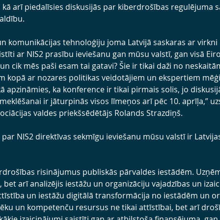
, kā arī piedalīsies diskusijās par kiberdrošības regulējuma 
aldību.
un komunikācijas tehnoloģiju joma Latvijā saskaras ar virkni
istīti ar NIS2 prasību ieviešanu gan mūsu valstī, gan visā Ei
n cik mēs paši esam tai gatavi? Šie ir tikai daži no neskait
m kopā ar nozares politikas veidotājiem un ekspertiem mēģi
kā apzināmies, ka konference ir tikai pirmais solis, jo diskusi
eklēšanai ir jāturpinās visos līmeņos arī pēc 10. aprīļa,” uzs
ociācijas valdes priekšsēdētājs Rolands Strazdiņš.
 par NIS2 direktīvas sekmīgu ieviešanu mūsu valstī ir Latvija
rdrošības risinājumus publiskās pārvaldes iestādēm. Uzņēm
, bet arī analizējis iestāžu un organizāciju vajadzības un izai
ttīstība un iestāžu digitālā transformācija no iestādēm un o
vēku un kompetenču resursus ne tikai attīstībai, bet arī droš
ākie izaicinājumi saistīti gan ar atbilstoša finansējuma, ga