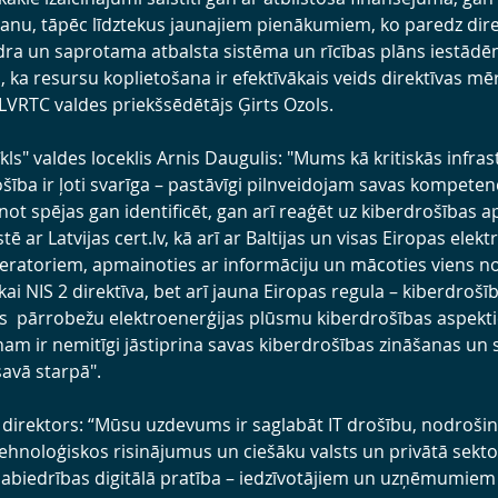
nu, tāpēc līdztekus jaunajiem pienākumiem, ko paredz direk
dra un saprotama atbalsta sistēma un rīcības plāns iestādē
, ka resursu koplietošana ir efektīvākais veids direktīvas mē
LVRTC valdes priekšsēdētājs Ģirts Ozols.
ls" valdes loceklis Arnis Daugulis: "Mums kā kritiskās infras
a ir ļoti svarīga – pastāvīgi pilnveidojam savas kompeten
inot spējas gan identificēt, gan arī reaģēt uz kiberdrošības
ē ar Latvijas cert.lv, kā arī ar Baltijas un visas Eiropas elekt
ratoriem, apmainoties ar informāciju un mācoties viens no
ikai NIS 2 direktīva, bet arī jauna Eiropas regula – kiberdrošīb
as  pārrobežu elektroenerģijas plūsmu kiberdrošības aspekti
enam ir nemitīgi jāstiprina savas kiberdrošības zināšanas un 
avā starpā".
” direktors: “Mūsu uzdevums ir saglabāt IT drošību, nodrošin
hnoloģiskos risinājumus un ciešāku valsts un privātā sekto
 sabiedrības digitālā pratība – iedzīvotājiem un uzņēmumiem