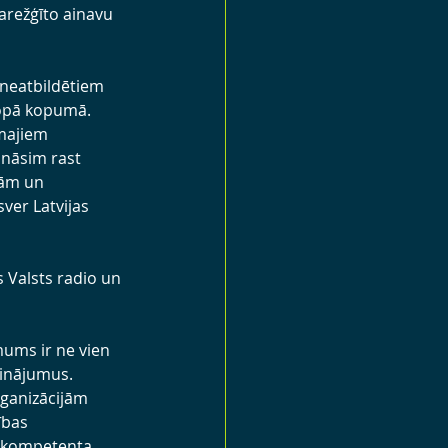
sarežģīto ainavu 
 neatbildētiem 
ropā kopumā. 
āmajiem 
nāsim rast 
jām un 
ver Latvijas 
s Valsts radio un 
ums ir ne vien 
cinājumus. 
rganizācijām 
ības 
n kompetenta 