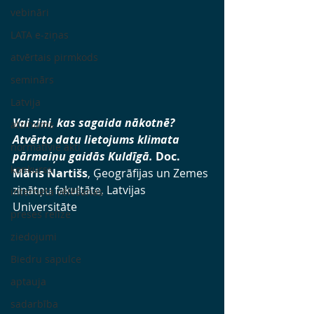
vebināri
LATA e-ziņas
atvērtais pirmkods
seminārs
Latvija
Vai zini, kas sagaida nākotnē? 
atzinums
Atvērto datu lietojums klimata 
normatīvie akti
pārmaiņu gaidās Kuldīgā. 
Doc. 
konkurss
Māris Nartišs
, Ģeogrāfijas un Zemes 
zinātņu fakultāte, Latvijas 
interneta vēlēšanas
Universitāte  
preses relīze
ziedojumi
Biedru sapulce
aptauja
sadarbība