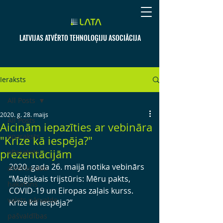
LATVIJAS ATVĒRTO TEHNOLOĢIJU ASOCIĀCIJA
Ieraksts
All Posts
2020. g. 28. maijs
All Posts
Aicinām iepazīties ar vebināra
eparaksts
"Krīze kā iespēja?"
prezentācijām
eParaksts
2020. gada 26. maijā notika v
ebinārs  
atvērtie dati
“Maģiskais trijstūris: Mēru pakts,   
hakatons
COVID-19 un Eiropas zaļais kurss. 
valsts pārvalde
Krīze kā iespēja?”  
pašvaldības