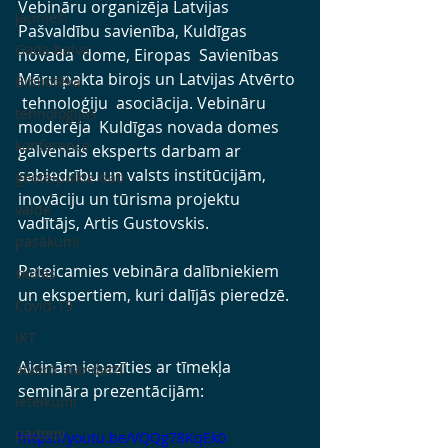
Vebināru organizēja Latvijas 
jaunieši
Pašvaldību savienība, Kuldīgas 
Gada balva
novada  dome, Eiropas  Savienības 
Mēru pakta birojs un Latvijas Atvērto 
Bibliotēka
 tehnoloģiju  asociācija. Vebināru 
tehnoloģijas
moderēja  
Kuldīgas novada domes 
konference
galvenais eksperts darbam ar 
sabiedrību un valsts institūcijām, 
ģeotelpiskie dati
inovāciju un tūrisma projektu 
valde
vadītājs, Artis Gustovskis.
pasākumi
Pateicamies vebināra dalībniekiem 
skolas
un ekspertiem, kuri dalījās pieredzē.
Covid-19
IKT
Aicinām iepazīties ar tīmekļa 
atvērti standarti
semināra prezentācijām:
ieteikumi
padomi
https://youtu.be/VQQg78KqEk0