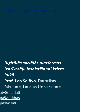
https://youtu.be/Pwhm6OxotDU
Digitālās sociālās platformas 
iedzīvotāju iesaistīšanai krīzes 
laikā
.
Prof. Leo Seļāvo
, Datorikas 
fakultāte, Latvijas Universitāte
atvērtie dati
pašvaldības
pasākumi