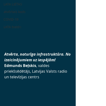
LATA LIETAS
atvērtais kods
COVID-19
LATA biedri
Atvērta, noturīga infrastruktūra. No 
izaicinājumiem uz iespējām!
Edmunds Beļskis
, valdes 
priekšsēdētājs, Latvijas Valsts radio 
un televīzijas centrs