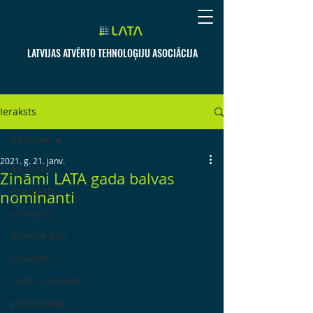
LATVIJAS ATVĒRTO TEHNOLOĢIJU ASOCIĀCIJA
Ieraksts
All Posts
2021. g. 21. janv.
All Posts
Zināmi LATA gada balvas
eparaksts
nominanti
eParaksts
atvērtie dati
hakatons
valsts pārvalde
pašvaldības