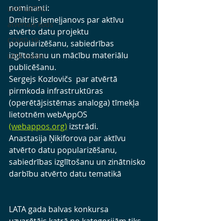
nominanti:
LATA LIETAS
Dmitrijs Jemeļjanovs
 par aktīvu 
atvērtais kods
atvērto datu projektu 
COVID-19
popularizēšanu, sabiedrības 
izglītošanu un mācību materiālu 
LATA biedri
publicēšanu.
Sergejs Kozlovičs
  par atvērtā 
pirmkoda infrastruktūras 
(operētājsistēmas analoga) tīmekļa 
lietotnēm webAppOS 
(webappos.org)
 izstrādi.
Anastasija Ņikiforova 
par aktīvu 
atvērto datu popularizēšanu, 
sabiedrības izglītošanu un zinātnisko 
darbību atvērto datu tematikā
LATA gada balvas konkursa 