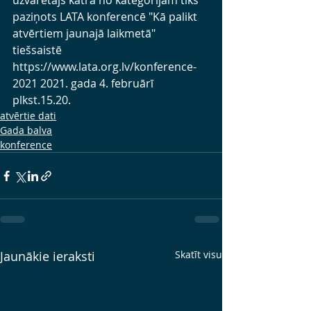
uzvarētājs katrā no kategorijām tiks 
paziņots LATA konferencē "Kā palikt 
atvērtiem jaunajā laikmetā" 
tiešsaistē 
https://www.lata.org.lv/konference-
2021
 2021. gada 4. februārī 
plkst.15.20.
atvērtie dati
Gada balva
konference
Jaunākie ieraksti
Skatīt visu