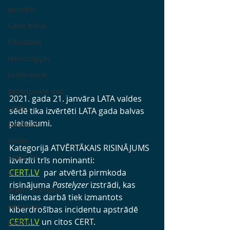
jaunieši
Gada balva
Bibliotēka
tehnoloģijas
konference
ģeotelpiskie dati
2021. gada 21. janvāra LATA valdes 
valde
sēdē tika izvērtēti LATA gada balvas 
pieteikumi. 
pasākumi
skolas
Kategorijā 
ATVĒRTĀKAIS RISINĀJUMS
Covid-19
izvirzīti trīs nominanti:
CERT.LV
  par atvērtā pirmkoda 
IKT
risinājuma 
Pastelyzer 
izstrādi, kas  
atvērti standarti
ikdienas darbā tiek izmantots 
ieteikumi
kiberdrošības incidentu apstrādē 
CERT.LV
un citos CERT.
padomi