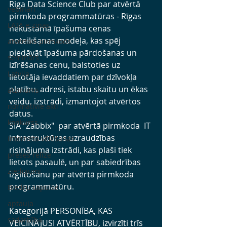
Riga Data Science Club 
par atvērtā 
vebināri
pirmkoda programmatūras - Rīgas 
LATA e-ziņas
nekustamā īpašuma cenas 
noteikšanas modeļa, kas spēj 
atvērtais pirmkods
piedāvāt īpašuma pārdošanas un 
seminārs
izīrēšanas cenu, balstoties uz 
Latvija
lietotāja ievaddatiem par dzīvokļa 
platību, adresi, istabu skaitu un ēkas 
atzinums
veidu, izstrādi, izmantojot atvērtos 
normatīvie akti
datus.
konkurss
SIA "Zabbix"  
par atvērtā pirmkoda  IT 
infrastruktūras uzraudzības 
interneta vēlēšanas
risinājuma izstrādi, kas plaši tiek 
preses relīze
lietots pasaulē, un par sabiedrības 
ziedojumi
izglītošanu par atvērtā pirmkoda 
programmatūru.
Biedru sapulce
aptauja
Kategorijā
 PERSONĪBA, KAS 
sadarbība
VEICINĀJUSI ATVĒRTĪBU,
 izvirzīti trīs 