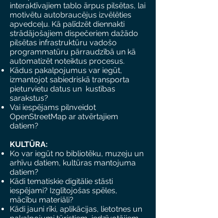
interaktīvajiem tablo ārpus pilsētas, lai
motivētu autobraucējus izvēlēties
apvedceļu. Kā palīdzēt diennakti
strādājošajiem dispečeriem dažādo
pilsētas infrastruktūru vadošo
programmatūru pārraudzībā un kā
automatizēt noteiktus procesus.
Kādus pakalpojumus var iegūt,
izmantojot sabiedriskā transporta
pieturvietu datus un kustības
sarakstus?
Vai iespējams pilnveidot
OpenStreetMap ar atvērtajiem
datiem?
KULTŪRA:
Ko var iegūt no bibliotēku, muzeju un
arhīvu datiem, kultūras mantojuma
datiem?
Kādi tematiskie digitālie stāsti
iespējami? Izglītojošas spēles,
mācību materiāli?
Kādi jauni rīki, aplikācijas, lietotnes un