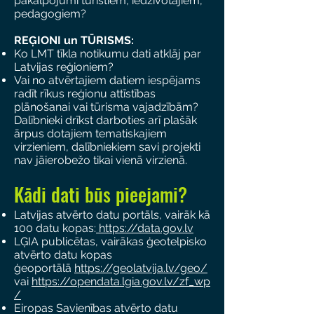
pakalpojumi tūristiem, iedzīvotājiem,
pedagogiem?
REĢIONI un TŪRISMS:
Ko LMT tīkla notikumu dati atklāj par
Latvijas reģioniem?
Vai no atvērtajiem datiem iespējams
radīt rīkus reģionu attīstības
plānošanai vai tūrisma vajadzībām?
Dalībnieki drīkst darboties arī plašāk
ārpus dotajiem tematiskajiem
virzieniem, dalībniekiem savi projekti
nav jāierobežo tikai vienā virzienā.
Kādi dati būs pieejami?
Latvijas atvērto datu portāls, vairāk kā
100 datu kopas:
https://data.gov.lv
LĢIA publicētas, vairākas ģeotelpisko
atvērto datu kopas
ģeoportālā
https://geolatvija.lv/geo/
vai
https://opendata.lgia.gov.lv/zf_wp
/
Eiropas Savienības atvērto datu