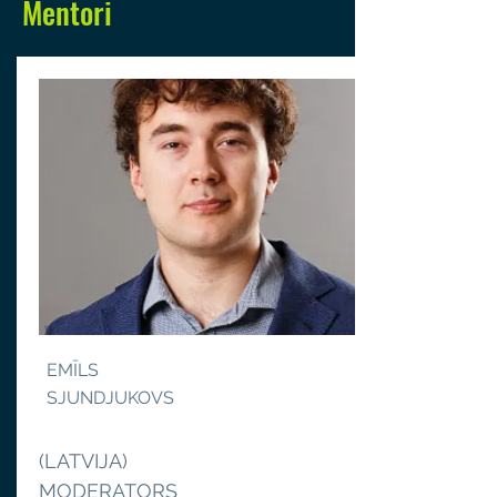
Mentori
EMĪLS
SJUNDJUKOVS
(LATVIJA)
MODERATORS