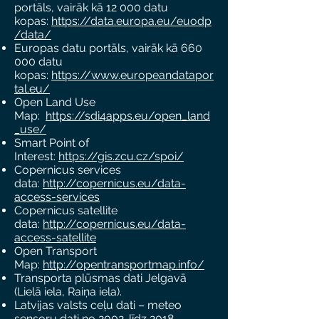
portāls, vairāk kā 12 000 datu
kopas:
https://data.europa.eu/euodp
/data/
Europas datu portāls, vairāk kā 660
000 datu
kopas:
https://www.europeandatapor
tal.eu/
Open Land Use
Map:
https://sdi4apps.eu/open_land
_use/
Smart Point of
Interest:
https://gis.zcu.cz/spoi/
Copernicus services
data:
http://copernicus.eu/data-
access-services
Copernicus satellite
data:
http://copernicus.eu/data-
access-satellite
Open Transport
Map:
http://opentransportmap.info/
Transporta plūsmas dati Jelgavā
(Lielā iela, Raiņa iela).
Latvijas valsts ceļu dati – meteo
sensoru dati no 2002. līdz 2018.