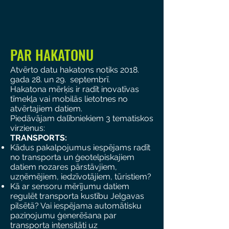
PAR HAKATONU
Atvērto datu hakatons notiks 2018.
gada 28. un 29. septembrī.
Hakatona mērķis ir radīt inovatīvas
tīmekļa vai mobilās lietotnes no
atvērtajiem datiem.
Piedāvājam dalībniekiem 3 tematiskos
virzienus:
TRANSPORTS:
Kādus pakalpojumus iespējams radīt
no transporta un ģeotelpiskajiem
datiem nozares pārstāvjiem,
uzņēmējiem, iedzīvotājiem, tūristiem?
Kā ar sensoru mērījumu datiem
regulēt transporta kustību Jelgavas
pilsētā? Vai iespējama automātisku
paziņojumu ģenerēšana par
transporta intensitāti uz