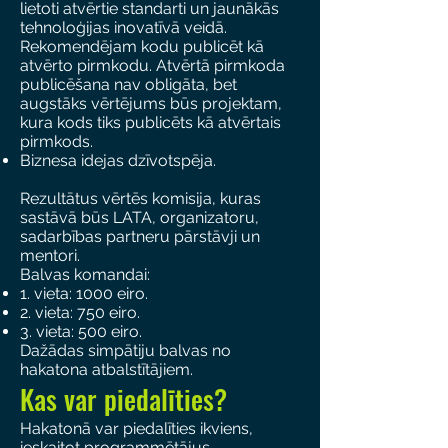
lietoti atvērtie standarti un jaunākās
tehnoloģijas inovatīvā veidā.
Rekomendējam kodu publicēt kā
atvērto pirmkodu. Atvērtā pirmkoda
publicēšana nav obligāta, bet
augstāks vērtējums būs projektam,
kura kods tiks publicēts kā atvērtais
pirmkods.
Biznesa idejas dzīvotspēja.
Rezultātus vērtēs komisija, kuras
sastāvā būs LATA, organizatoru,
sadarbības partneru pārstāvji un
mentori.
Balvas komandai:
1. vieta: 1000 eiro.
2. vieta: 750 eiro.
3. vieta: 500 eiro.
Dažādas simpātiju balvas no
hakatona atbalstītājiem.
Kas var piedalīties?
Hakatonā var piedalīties ikviens,
ieskaitot programmētājus,