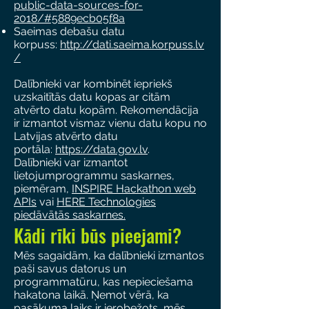
public-data-sources-for-
2018/#5889ecb05f8a
Saeimas debašu datu
korpuss:
http://dati.saeima.korpuss.lv
/
Dalībnieki var kombinēt iepriekš
uzskaitītās datu kopas ar citām
atvērto datu kopām. Rekomendācija
ir izmantot vismaz vienu datu kopu no
Latvijas atvērto datu
portāla:
https://data.gov.lv
.
Dalībnieki var izmantot
lietojumprogrammu saskarnes,
piemēram,
INSPIRE Hackathon web
APIs
vai
HERE Technologies
piedāvātās saskarnes.
Kādi rīki būs pieejami?
Mēs sagaidām, ka dalībnieki izmantos
paši savus datorus un
programmatūru, kas nepieciešama
hakatona laikā. Ņemot vērā, ka
pasākuma laiks ir ierobežots, mēs