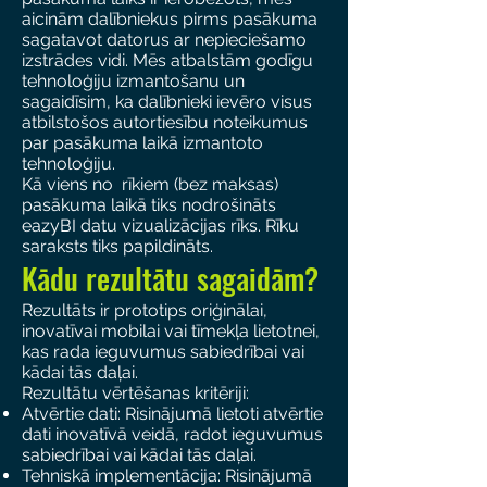
aicinām dalībniekus pirms pasākuma
sagatavot datorus ar nepieciešamo
izstrādes vidi. Mēs atbalstām godīgu
tehnoloģiju izmantošanu un
sagaidīsim, ka dalībnieki ievēro visus
atbilstošos autortiesību noteikumus
par pasākuma laikā izmantoto
tehnoloģiju.
Kā viens no rīkiem (bez maksas)
pasākuma laikā tiks nodrošināts
eazyBI datu vizualizācijas rīks. Rīku
saraksts tiks papildināts.
Kādu rezultātu sagaidām?
Rezultāts ir prototips oriģinālai,
inovatīvai mobilai vai tīmekļa lietotnei,
kas rada ieguvumus sabiedrībai vai
kādai tās daļai.
Rezultātu vērtēšanas kritēriji:
Atvērtie dati: Risinājumā lietoti atvērtie
dati inovatīvā veidā, radot ieguvumus
sabiedrībai vai kādai tās daļai.
Tehniskā implementācija: Risinājumā