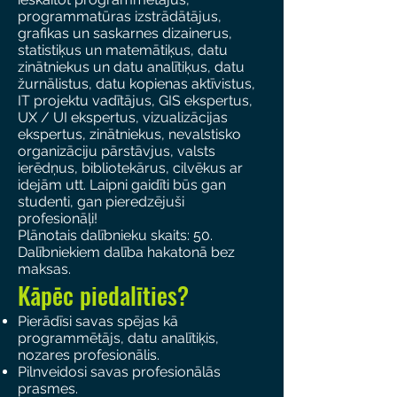
programmatūras izstrādātājus,
grafikas un saskarnes dizainerus,
statistiķus un matemātiķus, datu
zinātniekus un datu analītiķus, datu
žurnālistus, datu kopienas aktīvistus,
IT projektu vadītājus, GIS ekspertus,
UX / UI ekspertus, vizualizācijas
ekspertus, zinātniekus, nevalstisko
organizāciju pārstāvjus, valsts
ierēdņus, bibliotekārus, cilvēkus ar
idejām utt. Laipni gaidīti būs gan
studenti, gan pieredzējuši
profesionāļi!
Plānotais dalībnieku skaits: 50.
Dalībniekiem dalība hakatonā bez
maksas.
Kāpēc piedalīties?
Pierādīsi savas spējas kā
programmētājs, datu analītiķis,
nozares profesionālis.
Pilnveidosi savas profesionālās
prasmes.