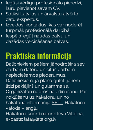
Iegūsi vērtīgu profesionālo pieredzi,
kuru pievienot savam CV.
Satiksi Latvijas un ārvalstu atvērto
datu ekspertus.
Izveidosi kontaktus, kas var noderēt
turpmāk profesionālā darbībā.
Iespēja iegūt naudas balvu un
dažādas veicināšanas balvas.
Praktiska informācija
Dalībniekiem pašiem jānodrošina sev
darbam datoru un citus darbam
nepieciešamos piederumus.
Dalībniekiem, ja plāno gulēt, jāņem
līdzi paklājiņš un guļammaiss.
Organizatori nodrošina ēdināšanu. Par
nokļūšanu uz hakatonu un no
hakatona informācija
ŠEIT
. Hakatona
valoda – angļu.
Hakatona koordinatore: Ieva Vītoliņa,
e-pasts: lata@lata.org.lv