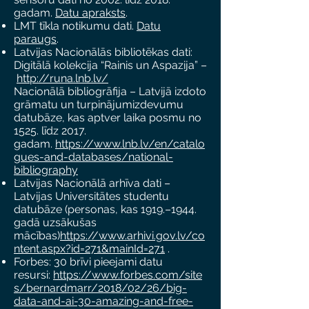
gadam.
Datu apraksts
.
LMT tīkla notikumu dati.
Datu
paraugs
.
Latvijas Nacionālās bibliotēkas dati:
Digitālā kolekcija “Rainis un Aspazija” –
http://runa.lnb.lv/
Nacionālā bibliogrāfija – Latvijā izdoto
grāmatu un turpinājumizdevumu
datubāze, kas aptver laika posmu no
1525. līdz 2017.
gadam.
https://www.lnb.lv/en/catalo
gues-and-databases/national-
bibliography
Latvijas Nacionālā arhīva dati –
Latvijas Universitātes studentu
datubāze (personas, kas 1919.–1944.
gadā uzsākušas
mācības)
https://www.arhivi.gov.lv/co
ntent.aspx?id=271&mainId=271
.
Forbes: 30 brīvi pieejami datu
resursi:
https://www.forbes.com/site
s/bernardmarr/2018/02/26/big-
data-and-ai-30-amazing-and-free-