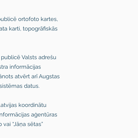
ublicē ortofoto kartes,
ta karti, topogrāfiskās
 publicē Valsts adrešu
tra informācijas
nots atvērt arī Augstas
 sistēmas datus.
atvijas koordinātu
informācijas aģentūras
 vai “Jāņa sētas”