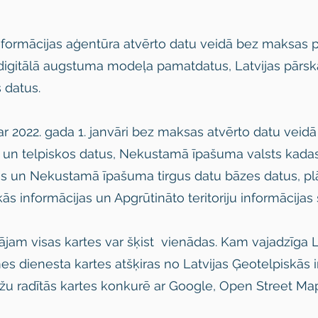
nformācijas aģentūra atvērto datu veidā bez maksas p
, digitālā augstuma modeļa pamatdatus, Latvijas pārska
 datus.
r 2022. gada 1. janvāri bez maksas atvērto datu veidā
a un telpiskos datus, Nekustamā īpašuma valsts kadas
us un Nekustamā īpašuma tirgus datu bāzes datus, plā
kās informācijas un Apgrūtināto teritoriju informācijas
tājam visas kartes var šķist vienādas. Kam vajadzīga L
es dienesta kartes atšķiras no Latvijas Ģeotelpiskās 
āžu radītās kartes konkurē ar Google, Open Street Map