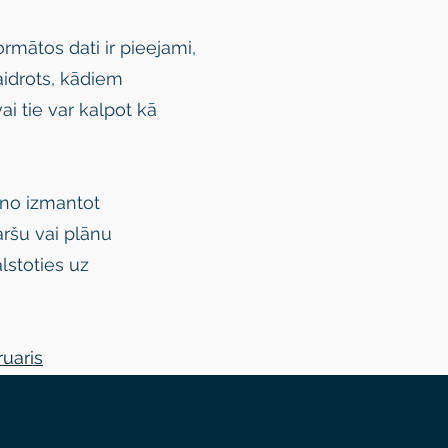
rmātos dati ir pieejami,
kaidrots, kādiem
i tie var kalpot kā
āno izmantot
ršu vai plānu
lstoties uz
ruaris