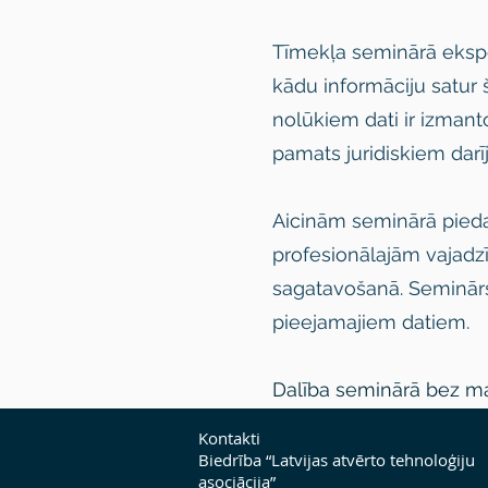
Tīmekļa seminārā eksper
kādu informāciju satur š
nolūkiem dati ir izmant
pamats juridiskiem dar
Aicinām seminārā piedal
profesionālajām vajadz
sagatavošanā. Seminārs 
pieejamajiem datiem.
Dalība seminārā bez mak
Kontaktinformācija:
lata
Kontakti
Biedrība “Latvijas atvērto tehnoloģiju
asociācija”