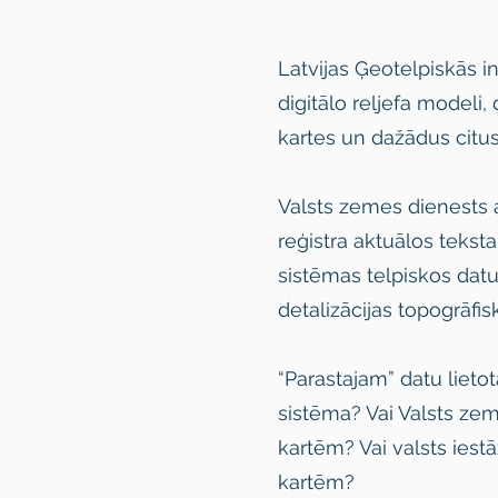
Latvijas Ģeotelpiskās i
digitālo reljefa modeli
kartes un dažādus citus
Valsts zemes dienests a
reģistra aktuālos tekst
sistēmas telpiskos dat
detalizācijas topogrāfis
“Parastajam” datu lieto
sistēma? Vai Valsts zem
kartēm? Vai valsts iest
kartēm?