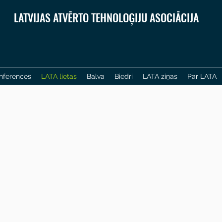
LATVIJAS ATVĒRTO TEHNOLOĢIJU ASOCIĀCIJA
nferences
LATA lietas
Balva
Biedri
LATA ziņas
Par LATA