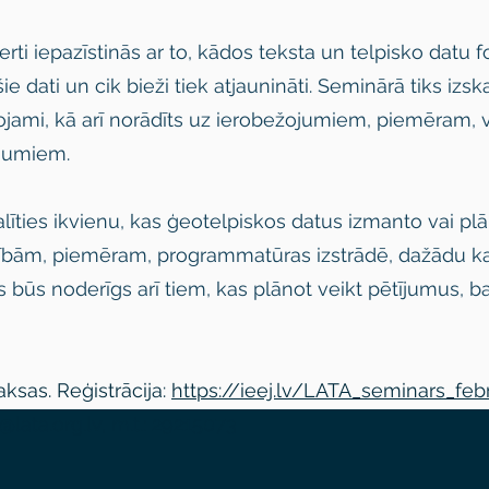
ti iepazīstinās ar to, kādos teksta un telpisko datu fo
ie dati un cik bieži tiek atjaunināti. Seminārā tiks izs
ojami, kā arī norādīts uz ierobežojumiem, piemēram, va
ījumiem.
īties ikvienu, kas ģeotelpiskos datus izmanto vai pl
ībām, piemēram, programmatūras izstrādē, dažādu ka
būs noderīgs arī tiem, kas plānot veikt pētījumus, ba
sas. ​Reģistrācija:
https://ieej.lv/LATA_seminars_feb
@lata.org.lv
, m.t.: 29215073