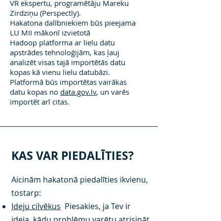
VR ekspertu, programētāju Mareku
Zirdziņu (Perspectly).
Hakatona dalībniekiem būs pieejama
LU MII mākonī izvietotā
Hadoop platforma ar lielu datu
apstrādes tehnoloģijām, kas ļauj
analizēt visas tajā importētās datu
kopas kā vienu lielu datubāzi.
Platformā būs importētas vairākas
datu kopas no
data.gov.lv
, un varēs
importēt arī citas.
KAS VAR PIEDALĪTIES?
Aicinām hakatonā piedalīties ikvienu,
tostarp:
Ideju cilvēkus
Piesakies, ja Tev ir
ideja, kādu problēmu varētu atrisināt