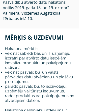
Pašvaldību atvērto datu hakatons
notiks 2019. gada 18. un 19. oktobrī
Valmierā, Vidzemes Augstskolā
Tērbatas ielā 10.
MĒRĶIS & UZDEVUMI
Hakatona mērķi ir:
veicināt sabiedrības un IT uzņēmēju
izpratni par atvērto datu iespējām
inovatīvu produktu un pakalpojumu
radīšanā,
veicināt pašvaldību un valsts
pārvaldes datu atvēršanu un plašāku
pielietojumu,
parādīt pašvaldību, to iedzīvotāju,
uzņēmēju vai tūristu ieguvumus,
radot produktus vai pakalpojumus no
atvērtajiem datiem.
Hakatona dalībnieku uzdevums ir