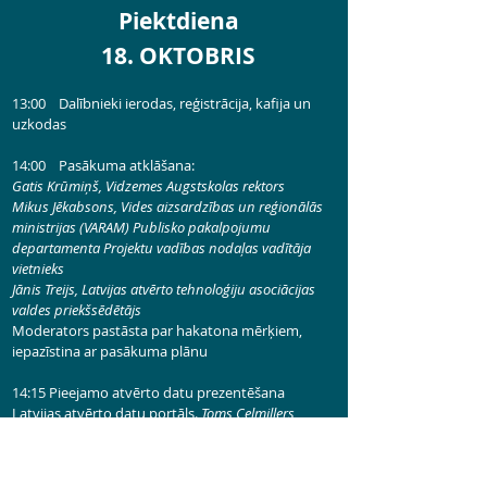
Piektdiena
18. OKTOBRIS
13:00 Dalībnieki ierodas, reģistrācija, kafija un
uzkodas
14:00 Pasākuma atklāšana:
Gatis Krūmiņš, Vidzemes Augstskolas rektors
Mikus Jēkabsons, Vides aizsardzības un reģionālās
ministrijas (VARAM) Publisko pakalpojumu
departamenta Projektu vadības nodaļas vadītāja
vietnieks
Jānis Treijs, Latvijas atvērto tehnoloģiju asociācijas
valdes priekšsēdētājs
Moderators pastāsta par hakatona mērķiem,
iepazīstina ar pasākuma plānu
14:15 Pieejamo atvērto datu prezentēšana
Latvijas atvērto datu portāls.
Toms Ceļmillers,
VARAM
Pašvaldību dati.
Dati par blīvi apdzīvotām teritorijām Latvijā.
Dāvis