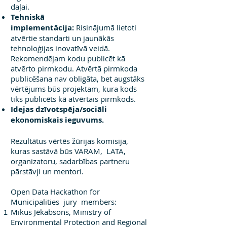
daļai.
Tehniskā
implementācija:
Risinājumā lietoti
atvērtie standarti un jaunākās
tehnoloģijas inovatīvā veidā.
Rekomendējam kodu publicēt kā
atvērto pirmkodu. Atvērtā pirmkoda
publicēšana nav obligāta, bet augstāks
vērtējums būs projektam, kura kods
tiks publicēts kā atvērtais pirmkods.
Idejas dzīvotspēja/sociāli
ekonomiskais ieguvums.
Rezultātus vērtēs žūrijas komisija,
kuras sastāvā būs VARAM, LATA,
organizatoru, sadarbības partneru
pārstāvji un mentori.
Open Data Hackathon for
Municipalities jury members:
Mikus Jēkabsons, Ministry of
Environmental Protection and Regional