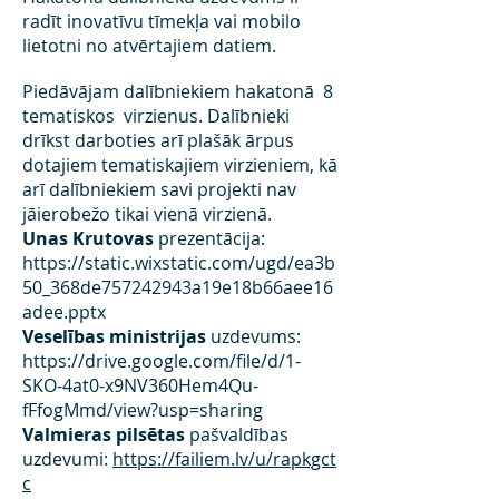
radīt inovatīvu tīmekļa vai mobilo
lietotni no atvērtajiem datiem.
Piedāvājam dalībniekiem hakatonā 8
tematiskos virzienus. Dalībnieki
drīkst darboties arī plašāk ārpus
dotajiem tematiskajiem virzieniem, kā
arī dalībniekiem savi projekti nav
jāierobežo tikai vienā virzienā.
Unas Krutovas
prezentācija:
https://static.wixstatic.com/ugd/ea3b
50_368de757242943a19e18b66aee16
adee.pptx
Veselības ministrijas
uzdevums:
https://drive.google.com/file/d/1-
SKO-4at0-x9NV360Hem4Qu-
fFfogMmd/view?usp=sharing
Valmieras pilsētas
pašvaldības
uzdevumi:
https://failiem.lv/u/rapkgct
c