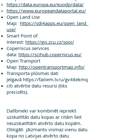
https://data.europa.eu/euodp/data/
https://www.europeandataportal.eu/
Open Land Use
Map:
https://sdi4apps.eu/open_land_
use/
Smart Point of
Interest:
https://gis.zcu.cz/spoi/
Copernicus services
data:
https://scihub.copernicus.eu/
Open Transport
Map:
http://opentransportmap.info/
Transporta plūsmas dati
Jelgavā
https://failiem.lv/u/gv48ekmq
citi atvērtie datu resursi (tiks
precizēts).
Dalībnieki var kombinēt iepriekš
uzskaitītās datu kopas ar citām šeit
neuzskaitītām atvērto datu kopām.
Obligāti jāizmanto vismaz vienu datu
kopa no Latvijas atvērto datu