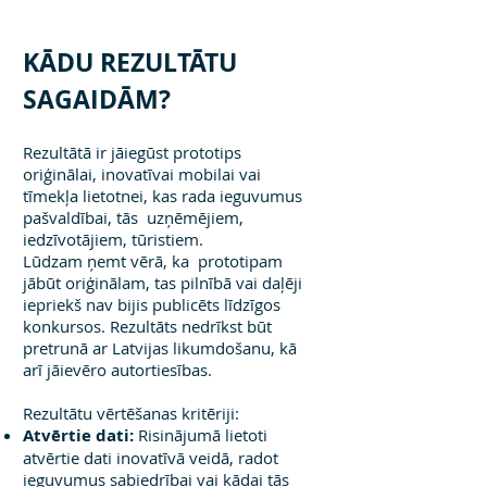
KĀDU REZ
ULTĀTU
SAGAIDĀM?
Rezultātā ir jāiegūst prototips
oriģinālai, inovatīvai mobilai vai
tīmekļa lietotnei, kas rada ieguvumus
pašvaldībai, tās uzņēmējiem,
iedzīvotājiem, tūristiem.
Lūdzam ņemt vērā, ka prototipam
jābūt oriģinālam, tas pilnībā vai daļēji
iepriekš nav bijis publicēts līdzīgos
konkursos. Rezultāts nedrīkst būt
pretrunā ar Latvijas likumdošanu, kā
arī jāievēro autortiesības.
Rezultātu vērtēšanas kritēriji:
Atvērtie dati:
Risinājumā lietoti
atvērtie dati inovatīvā veidā, radot
ieguvumus sabiedrībai vai kādai tās