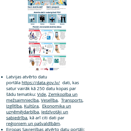
Latvijas atvērto datu
portāla
https://data.gov.lv/
dati, kas
satur vairāk kā 250 datu kopas par
šādu tematiku:
Vide
,
Zemkopība un
mežsaimniecība
,
Veselība
,
Transports
,
Izglītība
,
Kultūra
,
Ekonomika un
uzņēmējdarbība
,
Iedzīvotāji un
sabiedrība
, kā arī citi dati par
reģioniem un pašvaldībām
.
Eiropas Savienības atvērto datu portāli: