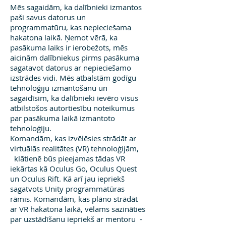
Mēs sagaidām, ka dalībnieki izmantos
paši savus datorus un
programmatūru, kas nepieciešama
hakatona laikā. Ņemot vērā, ka
pasākuma laiks ir ierobežots, mēs
aicinām dalībniekus pirms pasākuma
sagatavot datorus ar nepieciešamo
izstrādes vidi. Mēs atbalstām godīgu
tehnoloģiju izmantošanu un
sagaidīsim, ka dalībnieki ievēro visus
atbilstošos autortiesību noteikumus
par pasākuma laikā izmantoto
tehnoloģiju.
Komandām, kas izvēlēsies strādāt ar
virtuālās realitātes (VR) tehnoloģijām,
klātienē būs pieejamas tādas VR
iekārtas kā Oculus Go, Oculus Quest
un Oculus Rift. Kā arī jau iepriekš
sagatvots Unity programmatūras
rāmis. Komandām, kas plāno strādāt
ar VR hakatona laikā, vēlams sazināties
par uzstādīšanu iepriekš ar mentoru -