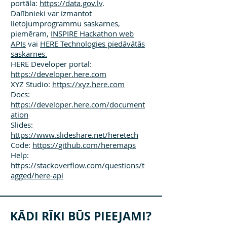
portāla:
https://data.gov.lv
.
Dalībnieki var izmantot
lietojumprogrammu saskarnes,
piemēram,
INSPIRE Hackathon web
APIs
vai
HERE Technologies piedāvātās
saskarnes.
HERE Developer portal:
https://developer.here.com
XYZ Studio:
https://xyz.here.com
Docs:
https://developer.here.com/document
ation
Slides:
https://www.slideshare.net/heretech
Code:
https://github.com/heremaps
Help:
https://stackoverflow.com/questions/t
agged/here-api
KĀDI RĪKI BŪS PIEEJAMI?