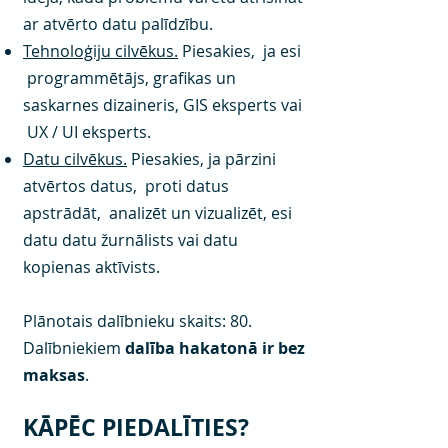
ar atvērto datu palīdzību.
Tehnoloģiju cilvēkus.
Piesakies, ja esi
programmētājs, grafikas un
saskarnes dizaineris, GIS eksperts vai
UX / UI eksperts.
Datu cilvēkus.
Piesakies, ja pārzini
atvērtos datus, proti datus
apstrādāt, analizēt un vizualizēt, esi
datu datu žurnālists vai datu
kopienas aktīvists.
Plānotais dalībnieku skaits: 80.
Dalībniekiem
dalība hakatonā ir bez
maksas
.
KĀPĒC PIEDALĪTIES?