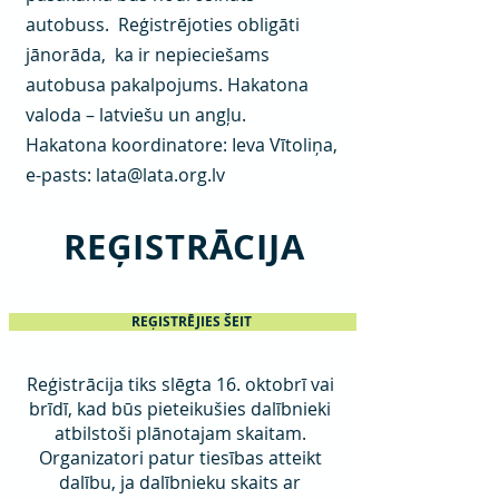
autobuss. Reģistrējoties obligāti
jānorāda, ka ir nepieciešams
autobusa pakalpojums.
Hakatona
valoda – latviešu un angļu.
Hakatona koordinatore: Ieva Vītoliņa,
e-pasts: lata@lata.org.lv
REĢISTRĀCIJA
REĢISTRĒJIES ŠEIT
Reģistrācija tiks slēgta 16. oktobrī vai
brīdī, kad būs pieteikušies dalībnieki
atbilstoši plānotajam skaitam.
Organizatori patur tiesības atteikt
dalību, ja dalībnieku skaits ar