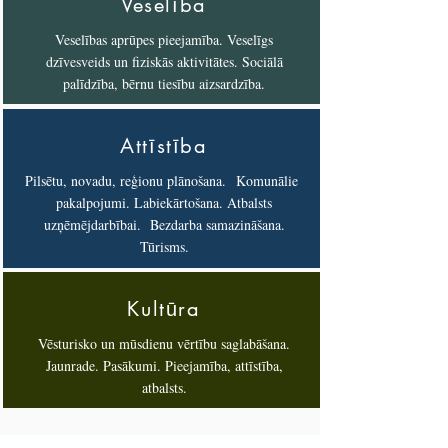
Veselība
Veselības aprūpes pieejamība. Veselīgs
dzīvesveids un fiziskās aktivitātes. Sociālā
palīdzība, bērnu tiesību aizsardzība.
Att
īstība
Pilsētu, novadu, reģionu plānošana. Komunālie
pakalpojumi. Labiekārtošana. Atbalsts
uzņēmējdarbībai. Bezdarba samazināšana.
Tūrisms.
Kultūra
Vēsturisko un mūsdienu vērtību saglabāšana.
Jaunrade. Pasākumi. Pieejamība, attīstība,
atbalsts.