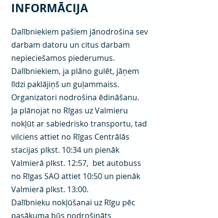
INFORMĀCIJA
Dalībniekiem pašiem jānodrošina sev
darbam datoru un citus darbam
nepieciešamos piederumus.
Dalībniekiem, ja plāno gulēt, jāņem
līdzi paklājiņš un guļammaiss.
Organizatori nodrošina ēdināšanu.
Ja plānojat no Rīgas uz Valmieru
nokļūt ar sabiedrisko transportu, tad
vilciens attiet no Rīgas Centrālās
stacijas plkst. 10:34 un pienāk
Valmierā plkst. 12:57, bet autobuss
no Rīgas SAO attiet 10:50 un pienāk
Valmierā plkst. 13:00.
Dalībnieku nokļūšanai uz Rīgu pēc
pasākuma būs nodrošināts