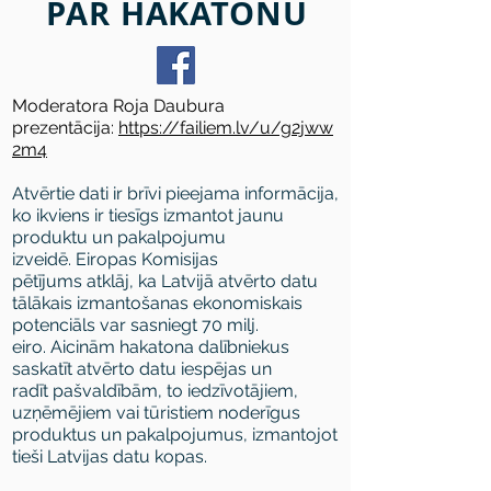
PAR HAKATONU
Moderatora Roja Daubura
prezentācija:
https://failiem.lv/u/g2jww
2m4
Atvērtie dati ir brīvi pieejama informācija,
ko ikviens ir tiesīgs izmantot jaunu
produktu un pakalpojumu
izveidē. Eiropas Komisijas
pētījums atklāj, ka Latvijā atvērto datu
tālākais izmantošanas ekonomiskais
potenciāls var sasniegt 70 milj.
eiro. Aicinām hakatona dalībniekus
saskatīt atvērto datu iespējas un
radīt pašvaldībām, to iedzīvotājiem,
uzņēmējiem vai tūristiem noderīgus
produktus un pakalpojumus, izmantojot
tieši Latvijas datu kopas.