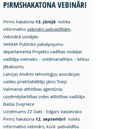
PIRMSHAKATONA VEBINĀRI
Pirms hakatona
13. jūnijā
notika
informatīvs
vebinārs pašvaldībām
.
Vebinārā uzstājās:
VARAM Publisko pakalpojumu
departamenta Projektu vadības nodaļas
vadītāja vietnieks – sistēmanalītiķis – Mikus
Jēkabsons;
Latvijas Atvērto tehnoloģiju asociācijas
valdes priekšsēdētājs Jānis Treijs
Valmieras attīstības aģentūras
uzņēmējdarbības vides attīstības vadītāja
Baiba Zvejniece
Uzņēmums ZZ Dats - Edgars Vasiļevskis
Pirms hakatona
12. septembrī
notiks
informatīvs vebinārs, kurā pašvaldību