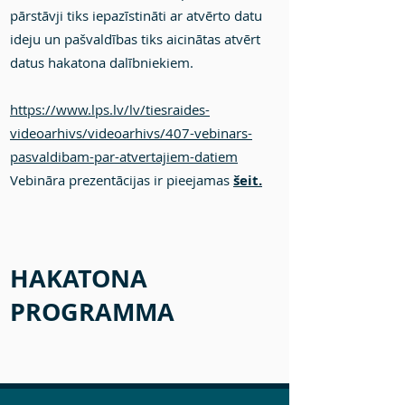
pārstāvji tiks iepazīstināti ar atvērto datu
ideju un pašvaldības tiks aicinātas atvērt
datus hakatona dalībniekiem.
https://www.lps.lv/lv/tiesraides-
videoarhivs/videoarhivs/407-vebinars-
pasvaldibam-par-atvertajiem-datiem
Vebināra prezentācijas ir pieejamas
šeit.
HAKATONA
PROGRAMMA