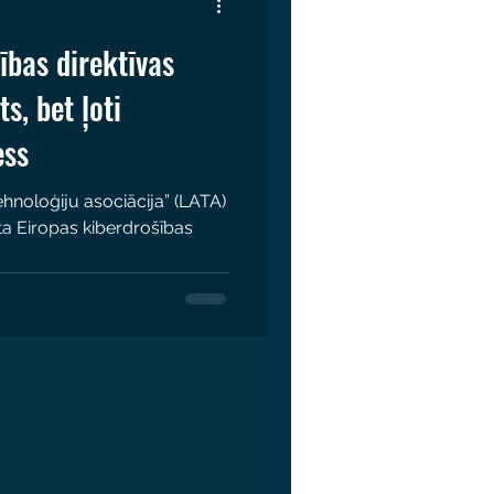
ības direktīvas
ts, bet ļoti
ess
ehnoloģiju asociācija” (LATA)
īta Eiropas kiberdrošības