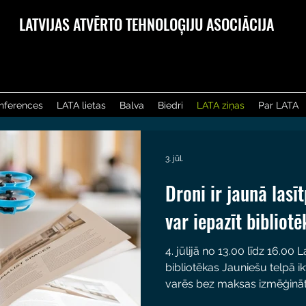
LATVIJAS ATVĒRTO TEHNOLOĢIJU ASOCIĀCIJA
nferences
LATA lietas
Balva
Biedri
LATA ziņas
Par LATA
3. jūl.
Droni ir jaunā las
var iepazīt bibliotē
4. jūlijā no 13.00 līdz 16.00 
bibliotēkas Jauniešu telpā ik
varēs bez maksas izmēģināt
pieredzējušu instruktoru va