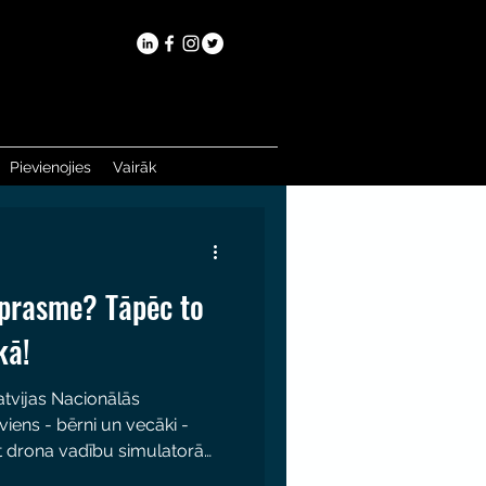
Pievienojies
Vairāk
ītprasme? Tāpēc to
kā!
Latvijas Nacionālās
viens - bērni un vecāki -
 drona vadību simulatorā
dībā, redzēt īstu dronu