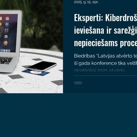
2025. g. 15. apr.
Eksperti: Kiberdroš
ieviešana ir sarežģī
nepieciešams proc
Biedrības “Latvijas atvērto t
šī gada konference tika velt
stratēģijai 2025 atvērto...