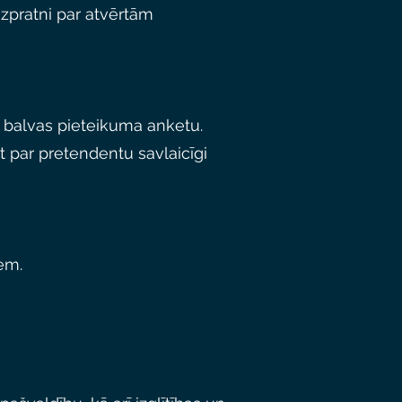
izpratni par atvērtām
gi balvas pieteikuma anketu.
ot par pretendentu savlaicīgi
iem.