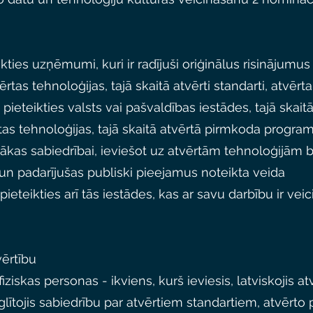
eikties uzņēmumi, kuri ir radījuši oriģinālus risinājumus
tas tehnoloģijas, tajā skaitā atvērti standarti, atvērta
pieteikties valsts vai pašvaldības iestādes, tajā skaitā
as tehnoloģijas, tajā skaitā atvērtā pirmkoda programm
ākas sabiedrībai, ieviešot uz atvērtām tehnoloģijām b
n padarījušas publiski pieejamus noteikta veida
pieteikties arī tās iestādes, kas ar savu darbību ir vei
vērtību
fiziskas personas - ikviens, kurš ieviesis, latviskojis 
glītojis sabiedrību par atvērtiem standartiem, atvērto