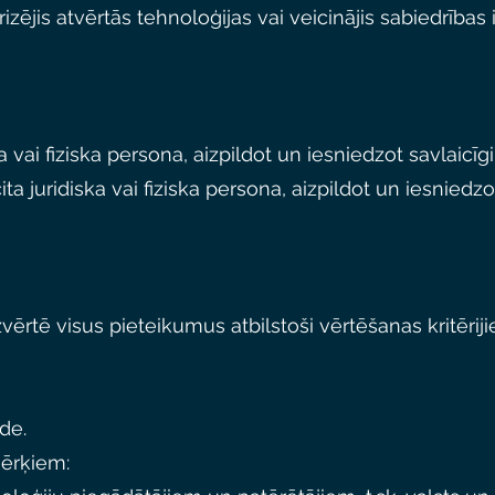
zējis atvērtās tehnoloģijas vai veicinājis sabiedrības 
a vai fiziska persona, aizpildot un iesniedzot savlaicī
cita juridiska vai fiziska persona, aizpildot un iesniedz
vērtē visus pieteikumus atbilstoši vērtēšanas kritērij
de.
mērķiem: