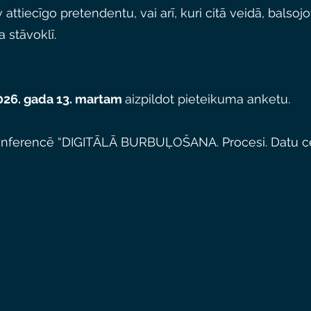
āv attiecīgo pretendentu, vai arī, kuri citā veidā, balso
 stāvoklī.
2026. gada 13. martam
aizpildot pieteikuma anketu.
konferencē “DIGITĀLĀ BURBUĻOŠANA. Procesi. Datu cent