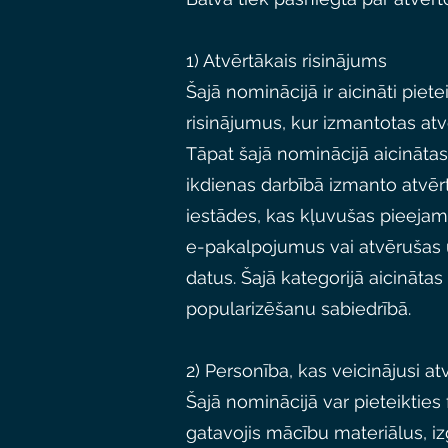
1) Atvērtākais risinājums
Šajā nominācijā ir aicināti piet
risinājumus, kur izmantotas atvēr
Tāpat šajā nominācijā aicinātas 
ikdienas darbībā izmanto atvērt
iestādes, kas kļuvušas pieejam
e-pakalpojumus vai atvērušas u
datus. Šajā kategorijā aicinātas 
popularizēšanu sabiedrībā.
2) Personība, kas veicinājusi at
Šajā nominācijā var pieteikties 
gatavojis mācību materiālus, iz