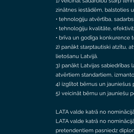
1) veicināt sadarbību starp tehn
zinātnes iestādēm, balstotie
• tehnoloģiju atvērtība, sadarbsp
• tehnoloģiju kvalitāte, efektiv
• brīva un godīga konkurence t
2) panākt starptautiski atzītu,
lietošanu Latvijā.
3) panākt Latvijas sabiedrības l
atvērtiem standartiem, izmanto
4) izglītot bērnus un jauniešu
5) veicināt bērnu un jauniešu p
LATA valde katrā no nominācijā
LATA valde katrā no nominācijā
pretendentiem pasniedz dipl