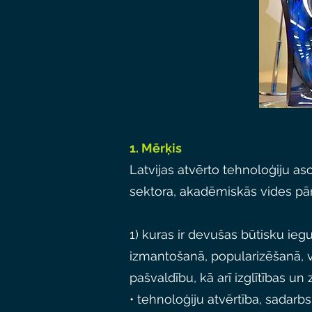
1. Mērķis
Latvijas atvērto tehnoloģiju as
sektora, akadēmiskās vides pār
1) kuras ir devušas būtisku ieg
izmantošanā, popularizēšanā, ve
pašvaldību, kā arī izglītības 
• tehnoloģiju atvērtība, sadarbsp