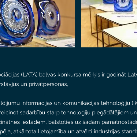
ociācijas (LATA) balvas konkursa mērķis ir godināt Latv
stāvjus un privātpersonas,
uldījumu informācijas un komunikācijas tehnoloģiju (IK
icinot sadarbību starp tehnoloģiju piegādātājiem un p
un zinātnes iestādēm, balstoties uz šādām pamatnostā
ēja, atkārtota lietojamība un atvērti industrijas standa