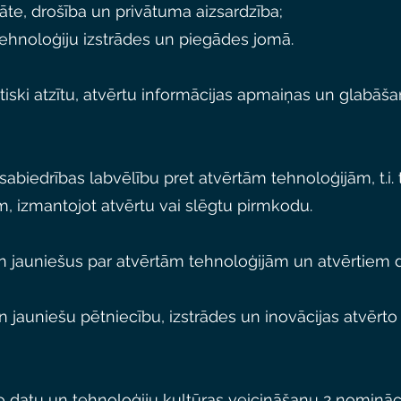
itāte, drošība un privātuma aizsardzība;
ehnoloģiju izstrādes un piegādes jomā.
autiski atzītu, atvērtu informācijas apmaiņas un glabā
 sabiedrības labvēlību pret atvērtām tehnoloģijām, t.i.
em, izmantojot atvērtu vai slēgtu pirmkodu.
 un jauniešus par atvērtām tehnoloģijām un atvērtiem 
un jauniešu pētniecību, izstrādes un inovācijas atvērto
o datu un tehnoloģiju kultūras veicināšanu 2 nomināci