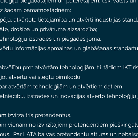
oloģiju piegādātājiem un patērētājiem, t.sk. valsts un 
s uz šādam pamatnostādnēm:
ēja, atkārtota lietojamība un atvērti industrijas standa
itāte, drošība un privātuma aizsardzība;
ehnoloģiju izstrādes un piegādes jomā.
 atvērtu informācijas apmaiņas un glabāšanas standart
abvēlību pret atvērtām tehnoloģijām, t.i. tādiem IKT ri
jot atvērtu vai slēgtu pirmkodu.
s par atvērtām tehnoloģijām un atvērtiem datiem.
ētniecību, izstrādes un inovācijas atvērto tehnoloģiju
m izvirza trīs pretendentus.
m vienam no izvirzītajiem pretendentiem piešķir gal
omus.
Par LATA balvas pretendentu atturas un nebalso t