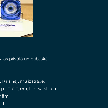
ijas privātā un publiskā
T) risinājumu izstrādē,
atērētājiem, t.sk. valsts un
dnēm:
rti;