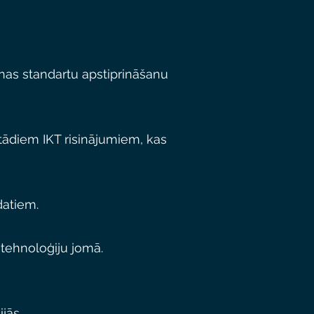
šanas standartu apstiprināšanu
 tādiem IKT risinājumiem, kas
datiem.
 tehnoloģiju jomā.
jās.