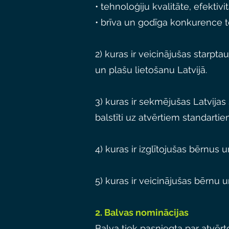
• tehnoloģiju kvalitāte, efektiv
• brīva un godīga konkurence t
2) kuras ir veicinājušas starpt
un plašu lietošanu Latvijā.
3) kuras ir sekmējušas Latvijas
balstīti uz atvērtiem standarti
4) kuras ir izglītojušas bērnus
5) kuras ir veicinājušas bērnu 
2. Balvas nominācijas
Balva tiek pasniegta par atvērt